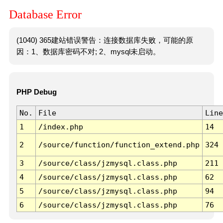
Database Error
(1040) 365建站错误警告：连接数据库失败，可能的原
因：1、数据库密码不对; 2、mysql未启动。
PHP Debug
No.
File
Line
1
/index.php
14
2
/source/function/function_extend.php
324
3
/source/class/jzmysql.class.php
211
4
/source/class/jzmysql.class.php
62
5
/source/class/jzmysql.class.php
94
6
/source/class/jzmysql.class.php
76