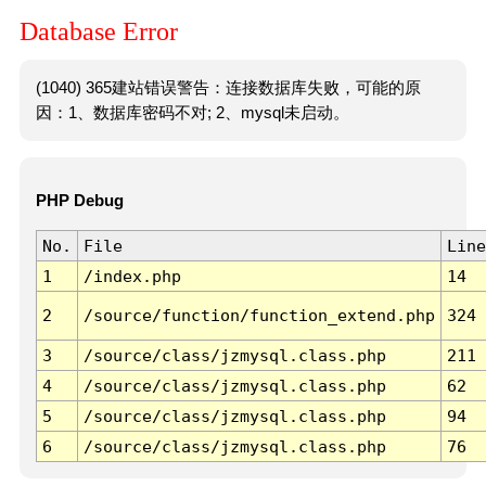
Database Error
(1040) 365建站错误警告：连接数据库失败，可能的原
因：1、数据库密码不对; 2、mysql未启动。
PHP Debug
No.
File
Line
1
/index.php
14
2
/source/function/function_extend.php
324
3
/source/class/jzmysql.class.php
211
4
/source/class/jzmysql.class.php
62
5
/source/class/jzmysql.class.php
94
6
/source/class/jzmysql.class.php
76