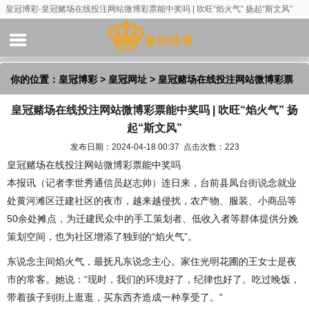
皇冠博彩-皇冠赌场在线投注网站微博彩票能中奖吗 | 吹旺“焰火气” 扬起“斯文风”
你的位置：
皇冠博彩
>
皇冠网址
> 皇冠赌场在线投注网站微博彩票
皇冠赌场在线投注网站微博彩票能中奖吗 | 吹旺“焰火气” 扬
能中奖吗 | 吹旺“焰火气” 扬起“斯文风”
起“斯文风”
发布日期：2024-04-18 00:37 点击次数：223
皇冠赌场在线投注网站微博彩票能中奖吗
本报讯（记者李世秀通信员赵志帅）连日来，台前县凤台街说念就业
处黄河滩区迁建社区的夜市，越来越侵扰，农产物、服装、小商品等
50余处摊点，为迁建民众中的手工策划者、低收入者等群体提供分娩
策划空间，也为社区增添了独到的“焰火气”。
东说念主间焰火气，最抚凡东说念主心。家住光明花圃的王女士是夜
市的常客。她说：“现时，我们的环境好了，纪律也好了。吃过晚饭，
带着孩子到街上逛逛，买东西齐造成一种享受了。”