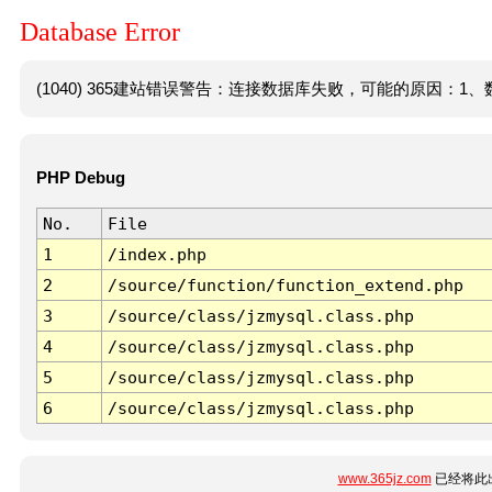
Database Error
(1040) 365建站错误警告：连接数据库失败，可能的原因：1、数
PHP Debug
No.
File
1
/index.php
2
/source/function/function_extend.php
3
/source/class/jzmysql.class.php
4
/source/class/jzmysql.class.php
5
/source/class/jzmysql.class.php
6
/source/class/jzmysql.class.php
www.365jz.com
已经将此