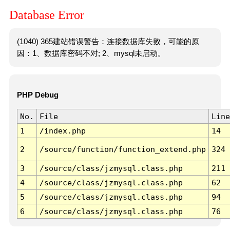
Database Error
(1040) 365建站错误警告：连接数据库失败，可能的原
因：1、数据库密码不对; 2、mysql未启动。
PHP Debug
No.
File
Line
1
/index.php
14
2
/source/function/function_extend.php
324
3
/source/class/jzmysql.class.php
211
4
/source/class/jzmysql.class.php
62
5
/source/class/jzmysql.class.php
94
6
/source/class/jzmysql.class.php
76