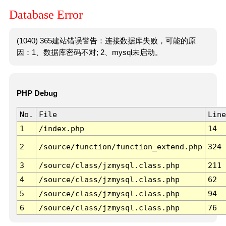
Database Error
(1040) 365建站错误警告：连接数据库失败，可能的原
因：1、数据库密码不对; 2、mysql未启动。
PHP Debug
No.
File
Line
1
/index.php
14
2
/source/function/function_extend.php
324
3
/source/class/jzmysql.class.php
211
4
/source/class/jzmysql.class.php
62
5
/source/class/jzmysql.class.php
94
6
/source/class/jzmysql.class.php
76