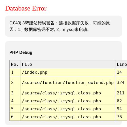
Database Error
(1040) 365建站错误警告：连接数据库失败，可能的原
因：1、数据库密码不对; 2、mysql未启动。
PHP Debug
No.
File
Line
1
/index.php
14
2
/source/function/function_extend.php
324
3
/source/class/jzmysql.class.php
211
4
/source/class/jzmysql.class.php
62
5
/source/class/jzmysql.class.php
94
6
/source/class/jzmysql.class.php
76