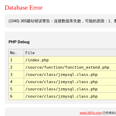
Database Error
(1040) 365建站错误警告：连接数据库失败，可能的原因：1、数
PHP Debug
No.
File
1
/index.php
2
/source/function/function_extend.php
3
/source/class/jzmysql.class.php
4
/source/class/jzmysql.class.php
5
/source/class/jzmysql.class.php
6
/source/class/jzmysql.class.php
www.365jz.com
已经将此