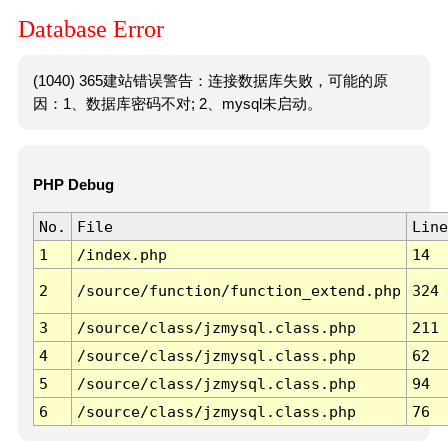
Database Error
(1040) 365建站错误警告：连接数据库失败，可能的原
因：1、数据库密码不对; 2、mysql未启动。
PHP Debug
No.
File
Line
1
/index.php
14
2
/source/function/function_extend.php
324
3
/source/class/jzmysql.class.php
211
4
/source/class/jzmysql.class.php
62
5
/source/class/jzmysql.class.php
94
6
/source/class/jzmysql.class.php
76