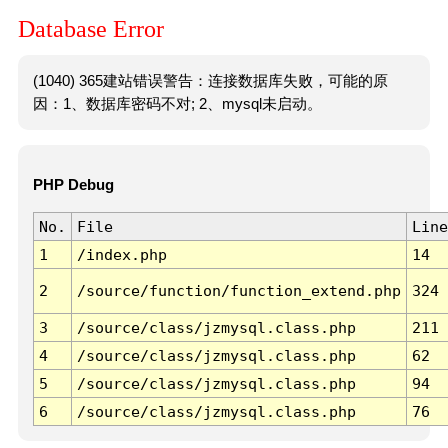
Database Error
(1040) 365建站错误警告：连接数据库失败，可能的原
因：1、数据库密码不对; 2、mysql未启动。
PHP Debug
No.
File
Line
1
/index.php
14
2
/source/function/function_extend.php
324
3
/source/class/jzmysql.class.php
211
4
/source/class/jzmysql.class.php
62
5
/source/class/jzmysql.class.php
94
6
/source/class/jzmysql.class.php
76