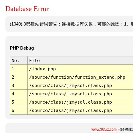
Database Error
(1040) 365建站错误警告：连接数据库失败，可能的原因：1、数
PHP Debug
No.
File
1
/index.php
2
/source/function/function_extend.php
3
/source/class/jzmysql.class.php
4
/source/class/jzmysql.class.php
5
/source/class/jzmysql.class.php
6
/source/class/jzmysql.class.php
www.365jz.com
已经将此