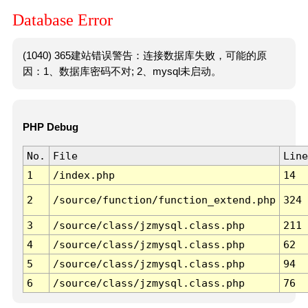
Database Error
(1040) 365建站错误警告：连接数据库失败，可能的原
因：1、数据库密码不对; 2、mysql未启动。
PHP Debug
No.
File
Line
1
/index.php
14
2
/source/function/function_extend.php
324
3
/source/class/jzmysql.class.php
211
4
/source/class/jzmysql.class.php
62
5
/source/class/jzmysql.class.php
94
6
/source/class/jzmysql.class.php
76